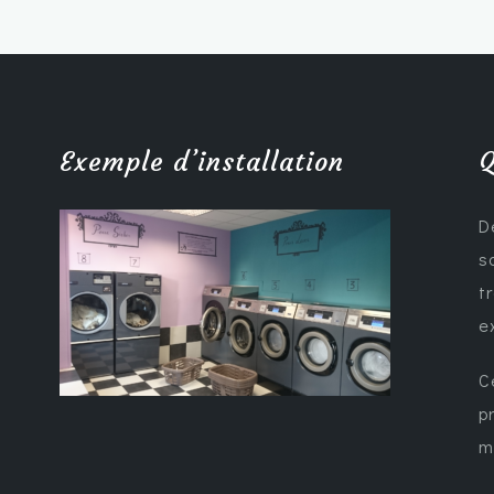
Exemple d’installation
Q
D
s
t
e
C
p
m