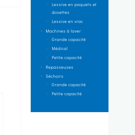
Lessive en paquets et
dosettes
Lessive en vrac
Machines à laver
Grande capacité
Médical
Petite capacité
Repasseuses
Séchoirs
Grande capacité
Petite capacité