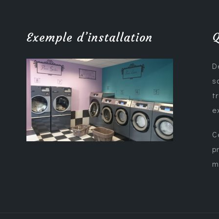
Exemple d’installation
Q
D
s
t
e
C
p
m