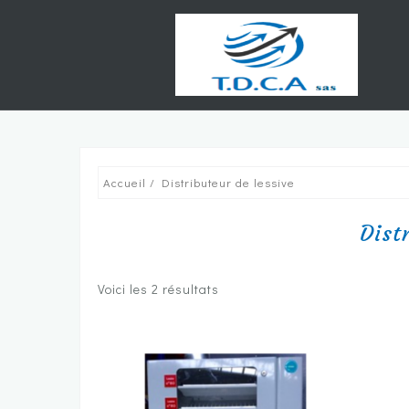
Skip
to
content
Accueil
/ Distributeur de lessive
Dist
Voici les 2 résultats