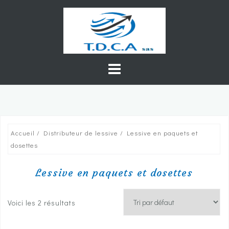
Skip
to
content
Accueil
/
Distributeur de lessive
/ Lessive en paquets et
dosettes
Lessive en paquets et dosettes
Voici les 2 résultats