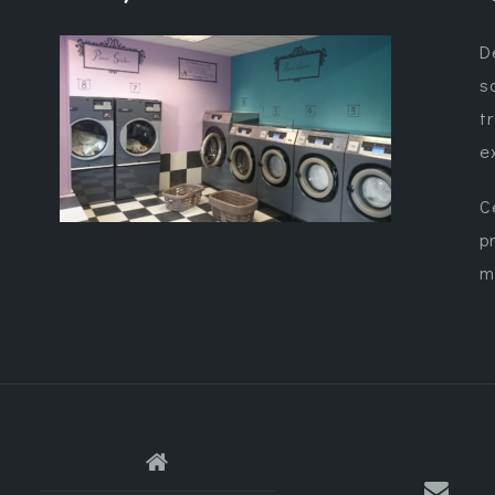
D
s
t
e
C
p
m