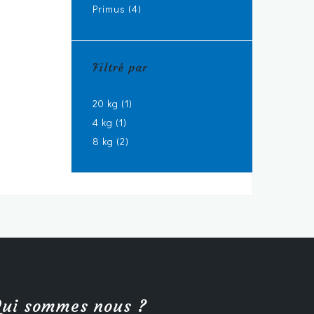
Primus
(4)
Filtré par
20 kg
(1)
4 kg
(1)
8 kg
(2)
ui sommes nous ?