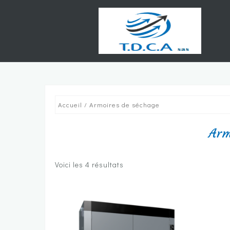
Skip
to
content
Accueil
/ Armoires de séchage
Arm
Voici les 4 résultats