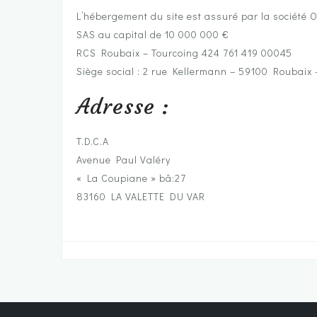
L’hébergement du site est assuré par la société 
SAS au capital de 10 000 000 €
RCS Roubaix – Tourcoing 424 761 419 00045
Siège social : 2 rue Kellermann – 59100 Roubaix 
Adresse :
T.D.C.A
Avenue Paul Valéry
« La Coupiane » bâ:27
83160 LA VALETTE DU VAR