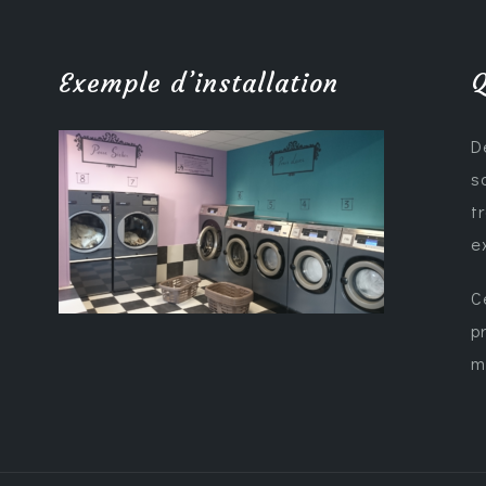
Exemple d’installation
Q
D
s
t
e
C
p
m