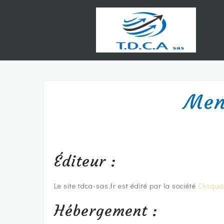
Skip
to
content
Ment
Éditeur :
Le site tdca-sas.fr est édité par la société
Cksqua
Hébergement :