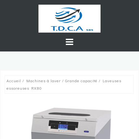
Skip
to
content
Accueil
/
Machines à laver
/
Grande capacité
/ Laveuses
essoreuses RX80