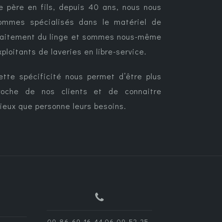
e père en fils, depuis 40 ans, nous nous
ommes spécialisés dans le matériel de
raitement du linge et sommes nous-même
xploitants de laveries en libre-service.
ette spécificité nous permet d’être plus
roche de nos clients et de connaitre
ieux que personne leurs besoins.
09-86-69-16-44 06-09-52-25-