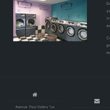
D
s
t
e
C
p
m
Avenue Paul Valéry "La