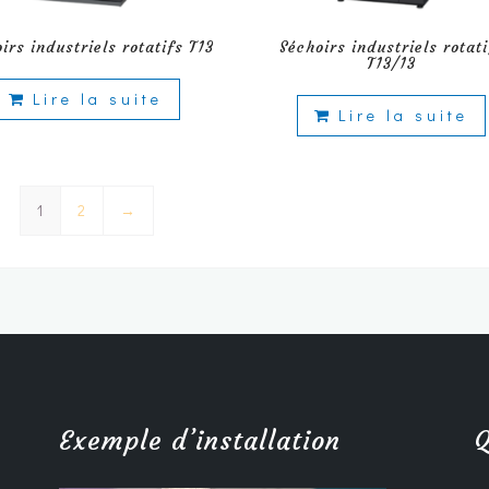
irs industriels rotatifs T13
Séchoirs industriels rotati
T13/13
Lire la suite
Lire la suite
1
2
→
Exemple d’installation
Q