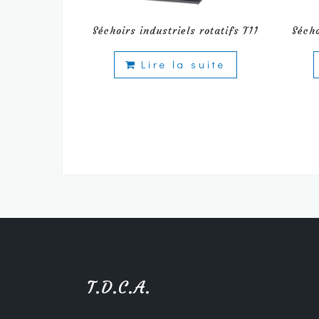
Séchoirs industriels rotatifs T11
Sécho
Lire la suite
T.D.C.A.