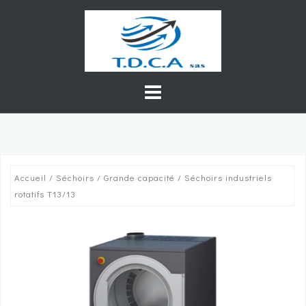
Skip
to
content
Accueil
/
Séchoirs
/
Grande capacité
/ Séchoirs industriels
rotatifs T13/13