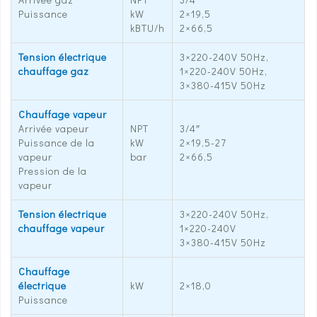
Puissance
kW
2×19,5
kBTU/h
2×66,5
Tension électrique
3×220-240V 50Hz,
chauffage gaz
1×220-240V 50Hz,
3×380-415V 50Hz
Chauffage vapeur
Arrivée vapeur
NPT
3/4″
Puissance de la
kW
2×19,5-27
vapeur
bar
2×66,5
Pression de la
vapeur
Tension électrique
3×220-240V 50Hz,
chauffage vapeur
1×220-240V
3×380-415V 50Hz
Chauffage
électrique
kW
2×18,0
Puissance