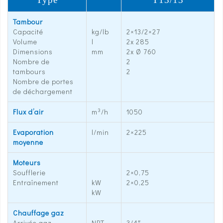
Tambour
Capacité
kg/lb
2×13/2×27
Volume
l
2x 285
Dimensions
mm
2x Ø 760
Nombre de
2
tambours
2
Nombre de portes
de déchargement
3
Flux d’air
m
/h
1050
Evaporation
l/min
2×225
moyenne
Moteurs
Soufflerie
2×0,75
Entraînement
kW
2×0,25
kW
Chauffage gaz
Arrivée gaz
NPT
3/4″