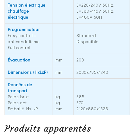
Tension électrique
3×220-240V 50Hz,
chauffage
3×380-415V 50Hz,
électrique
3×480V 60H
Programmateur
Easy control –
Standard
antivandalisme
Disponible
Full control
Évacuation
mm
200
Dimensions (HxLxP)
mm
2030x795x1240
Données de
transport
Poids brut
kg
385
Poids net
kg
370
Emballé HxLxP
mm
2120x880x1325
Produits apparentés