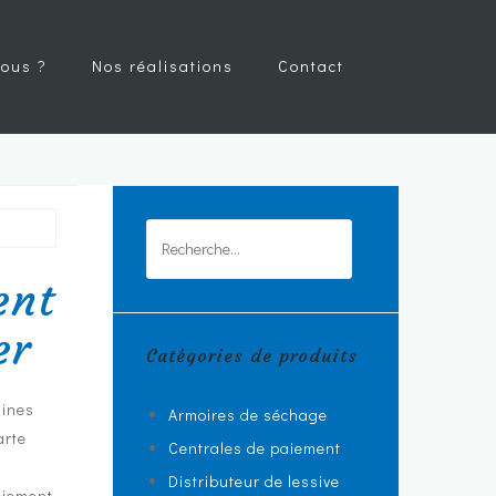
ous ?
Nos réalisations
Contact
Rechercher :
ent
er
Catégories de produits
hines
Armoires de séchage
arte
Centrales de paiement
Distributeur de lessive
paiement