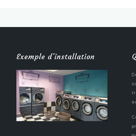
Exemple d’installation
Q
D
s
t
e
C
p
m