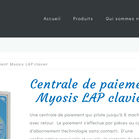
Accueil
Produits
Qui sommes n
ment Myosis LAP clavier
Centrale de paiem
Myosis LAP clavi
Une centrale de paiement qui pilote jusqu'à 8 mac
avec retour. Le paiement s'effectue par pièces ou c
d'abonnement (technologie sans contact). D'une
configuration conviviale et souple, la centrale de 