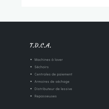
T.D.C.A.
Machines à laver
Séchoirs
Centrales de paiement
Armoires de séchage
Distributeur de lessive
Repasseuses