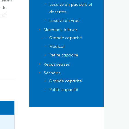
Lessive en paquets et
ande
dosettes
 …).
Lessive en vrac
Machines à laver
Grande capacité
Médical
Petite capacité
Repasseuses
Séchoirs
Grande capacité
Petite capacité