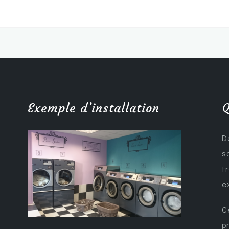
Exemple d’installation
Q
D
s
t
e
C
p