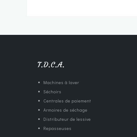
T.D.C.A.
Machines à laver
Séchoirs
Centrales de paiement
Armoires de séchage
Distributeur de lessive
Repasseuses