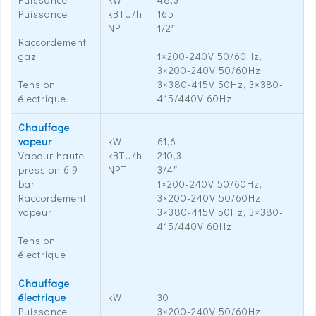
Puissance
kBTU/h
165
NPT
1/2″
Raccordement
gaz
1×200-240V 50/60Hz,
3×200-240V 50/60Hz
Tension
3×380-415V 50Hz, 3×380-
électrique
415/440V 60Hz
Chauffage
vapeur
kW
61,6
Vapeur haute
kBTU/h
210,3
pression 6,9
NPT
3/4″
bar
1×200-240V 50/60Hz,
Raccordement
3×200-240V 50/60Hz
vapeur
3×380-415V 50Hz, 3×380-
415/440V 60Hz
Tension
électrique
Chauffage
électrique
kW
30
Puissance
3×200-240V 50/60Hz,