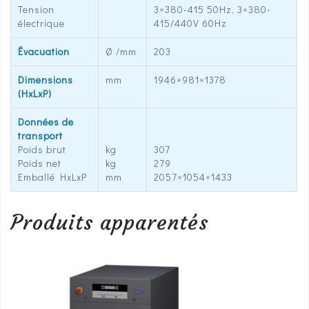
Tension
3×380-415 50Hz, 3×380-
électrique
415/440V 60Hz
Évacuation
Ø /mm
203
Dimensions
mm
1946×981×1378
(HxLxP)
Données de
transport
Poids brut
kg
307
Poids net
kg
279
Emballé HxLxP
mm
2057×1054×1433
Produits apparentés