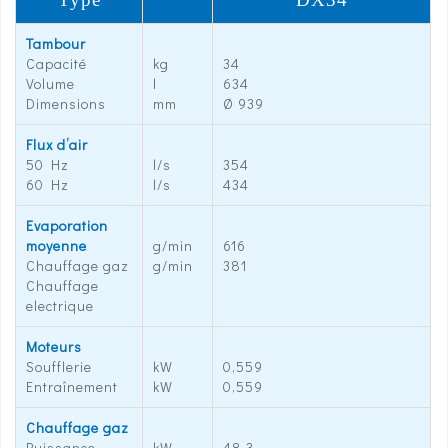
Tambour
Capacité
kg
34
Volume
l
634
Dimensions
mm
Ø 939
Flux d’air
50 Hz
l/s
354
60 Hz
l/s
434
Evaporation
moyenne
g/min
616
Chauffage gaz
g/min
381
Chauffage
electrique
Moteurs
Soufflerie
kW
0,559
Entraînement
kW
0,559
Chauffage gaz
Puissance
kW
48,3