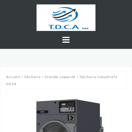
Skip
to
content
Accueil
/
Séchoirs
/
Grande capacité
/ Séchoirs industriels
DX34